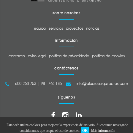
sobre nosotros
equipo
servicios
proyectos
noticias
información
contacto
aviso legal
política de privacidade
política de cookies
contáctenos
600 263 753
|
981 746 185
info@alboresarquitectos.com
síguenos
Esta web utiliza cookies para mejorar la experiencia del usuario. Si continua navegando
consideramos que acepta el uso de cookies.
OK
Más información