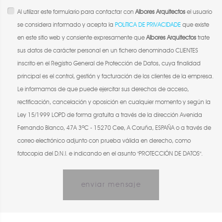
Al utilizar este formulario para contactar con
Albores Arquitectos
el usuario
se considera informado y acepta la
POLíTICA DE PRIVACIDADE
que existe
en este sitio web y consiente expresamente que
Albores Arquitectos
trate
sus datos de carácter personal en un fichero denominado CLIENTES
inscrito en el Registro General de Protección de Datos, cuya finalidad
principal es el control, gestión y facturación de los clientes de la empresa.
Le informamos de que puede ejercitar sus derechos de acceso,
rectificación, cancelación y oposición en cualquier momento y según la
Ley 15/1999 LOPD de forma gratuita a través de la dirección Avenida
Fernando Blanco, 47A 3ºC - 15270 Cee, A Coruña, ESPAÑA o a través de
correo electrónico adjunto con prueba válida en derecho, como
fotocopia del D.N.I. e indicando en el asunto "PROTECCIÓN DE DATOS".
enviar mensaje