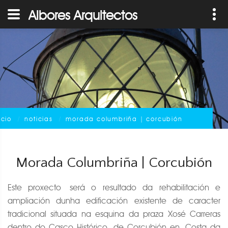
Albores Arquitectos
icio
noticias
morada columbriña | corcubión
Morada Columbriña | Corcubión
Este proxecto
será o resultado da rehabilitación e
ampliación dunha edificación existente de caracter
tradicional situada na esquina da praza Xosé Carreras
dentro do Casco Histórico de Corcubión en Costa da