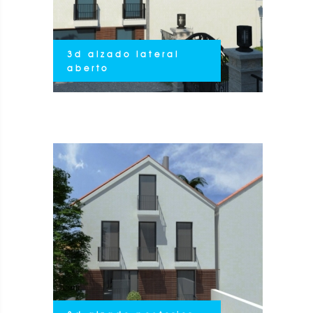
3d alzado lateral
aberto