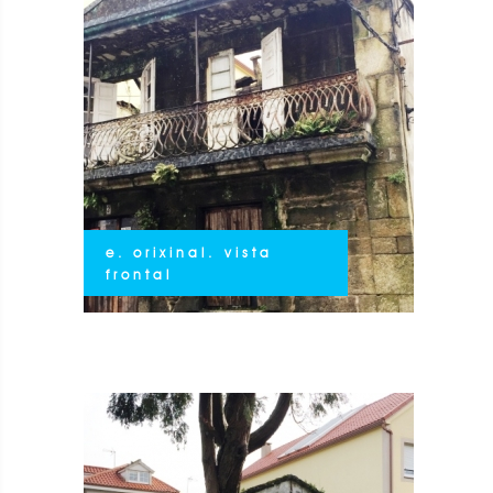
e. orixinal. vista
frontal