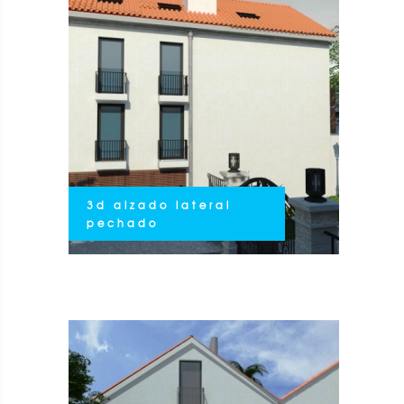
3d alzado lateral
pechado